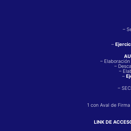
– S
–
Ejercic
AU
– Elaboració
– Desc
– Ela
–
Ej
– SE
1 con Aval de Firma
LINK DE ACCES