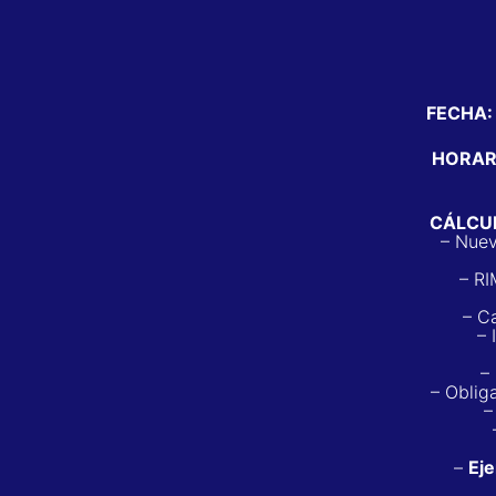
FECHA
HORAR
CÁLCU
– Nue
– R
– C
– 
–
– Oblig
–
–
Eje