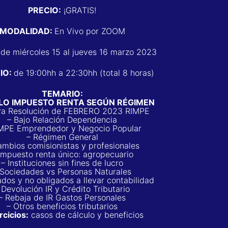
PRECIO:
¡GRATIS!
MODALIDAD:
En Vivo por ZOOM
:
de miércoles 15 al jueves 16 marzo 2023
IO:
de 19:00hh a 22:30hh (total 8 horas)
TEMARIO:
LO IMPUESTO RENTA SEGÚN RÉGIMEN
va Resolución de FEBRERO 2023 RIMPE
– Bajo Relación Dependencia
IMPE Emprendedor y
Negocio Popular
– Régimen General
ambios comisionistas y profesionales
Impuesto renta único: agropecuario
– Instituciones sin fines de lucro
 Sociedades vs Personas Naturales
ados y no obligados a llevar contabilidad
 Devolución IR y Crédito Tributario
– Rebaja de IR Gastos Personales
– Otros beneficios tributarios
rcicios:
casos de cálculo y beneficios