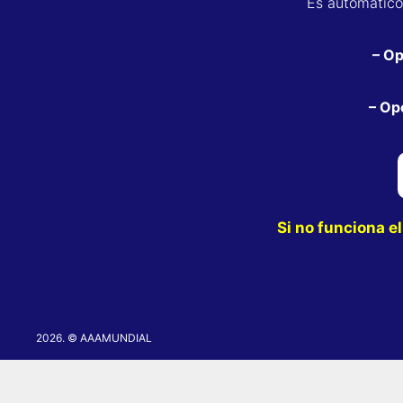
Es automático 
– Op
– Op
Si no funciona e
2026. © AAAMUNDIAL