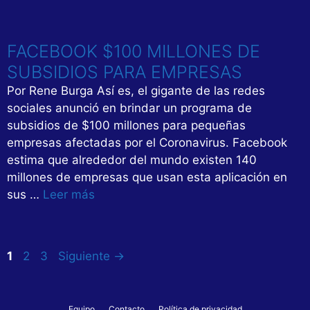
FACEBOOK $100 MILLONES DE
SUBSIDIOS PARA EMPRESAS
Por Rene Burga Así es, el gigante de las redes
sociales anunció en brindar un programa de
subsidios de $100 millones para pequeñas
empresas afectadas por el Coronavirus. Facebook
estima que alrededor del mundo existen 140
millones de empresas que usan esta aplicación en
sus …
Leer más
Página
Página
Página
1
2
3
Siguiente
→
Equipo
Contacto
Política de privacidad